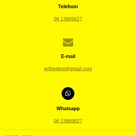
Telefoon
06 13869827
E-mail
wilfredtop@gmail.com
W
h
a
Whatsapp
t
s
06 13869827
A
p