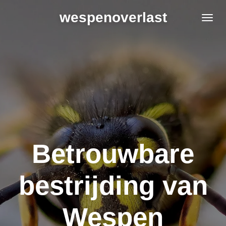
Ga
wespenoverlast
direct
naar
de
hoofdinhoud
Betrouwbare
bestrijding van
Wespen